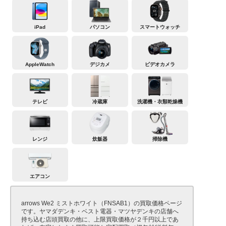
iPad
パソコン
スマートウォッチ
AppleWatch
デジカメ
ビデオカメラ
テレビ
冷蔵庫
洗濯機・衣類乾燥機
レンジ
炊飯器
掃除機
エアコン
arrows We2 ミストホワイト（FNSAB1）の買取価格ページ
です。ヤマダデンキ・ベスト電器・マツヤデンキの店舗へ
持ち込む店頭買取の他に、上限買取価格が２千円以上であ