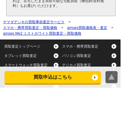
れば、在宅したまま買取可能な宅配買取（梱包材/送料無
料）もお選びいただけます。
ヤマダデンキの買取事前査定サービス
>
スマホ・携帯買取査定・買取価格
>
arrows買取価格表・査定
>
arrows We2 ミストホワイト買取査定・買取価格
買取査定トップページ
スマホ・携帯買取査定
タブレット買取査定
パソコン買取査定
スマートウォッチ買取査定
デジカメ買取査定
ビデオカメラ買取査定
テレビ買取査定
買取申込はこちら
洗濯機・衣類乾燥機買取査
冷蔵庫買取査定
定
レンジ買取査定
炊飯器買取査定
掃除機買取査定
エアコン買取査定
店頭買取
宅配買取
スマホ・タブレットの査定
買取に関する確認事項
基準