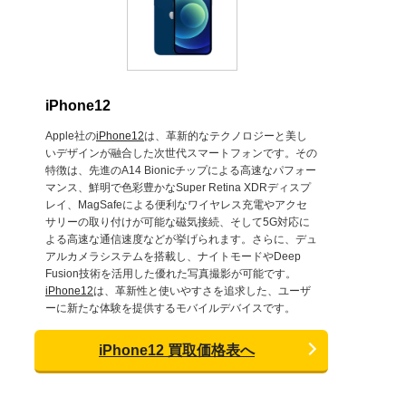
iPhone12
Apple社の
iPhone12
は、革新的なテクノロジーと美し
いデザインが融合した次世代スマートフォンです。その
特徴は、先進のA14 Bionicチップによる高速なパフォー
マンス、鮮明で色彩豊かなSuper Retina XDRディスプ
レイ、MagSafeによる便利なワイヤレス充電やアクセ
サリーの取り付けが可能な磁気接続、そして5G対応に
よる高速な通信速度などが挙げられます。さらに、デュ
アルカメラシステムを搭載し、ナイトモードやDeep
Fusion技術を活用した優れた写真撮影が可能です。
iPhone12
は、革新性と使いやすさを追求した、ユーザ
ーに新たな体験を提供するモバイルデバイスです。
iPhone12 買取価格表へ