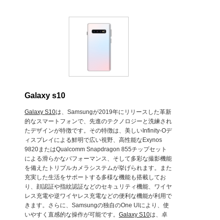
Galaxy s10
Galaxy S10
は、Samsungが2019年にリリースした革新
的なスマートフォンで、先進のテクノロジーと洗練され
たデザインが特徴です。その特徴は、美しいInfinity-Oデ
ィスプレイによる鮮明で広い視野、高性能なExynos
9820またはQualcomm Snapdragon 855チップセット
による滑らかなパフォーマンス、そして多彩な撮影機能
を備えたトリプルカメラシステムが挙げられます。また
充実した生活をサポートする多様な機能も搭載してお
り、顔認証や指紋認証などのセキュリティ機能、ワイヤ
レス充電や逆ワイヤレス充電などの便利な機能が利用で
きます。さらに、Samsungの独自のOne UIにより、使
いやすく直感的な操作が可能です。
Galaxy S10
は、卓