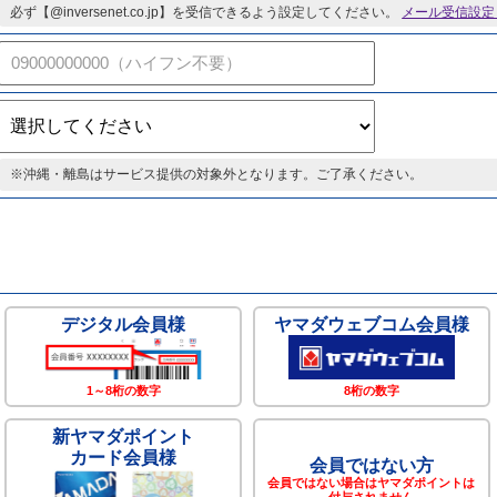
必ず【@inversenet.co.jp】を受信できるよう設定してください。
メール受信設定
※沖縄・離島はサービス提供の対象外となります。ご了承ください。
デジタル
会員様
ヤマダウェブコム
会員様
1～8桁の数字
8桁の数字
新ヤマダポイント
カード会員様
会員ではない方
会員ではない場合はヤマダポイントは