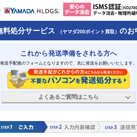
無料処分サービス
のお
（ヤマダ200ポイント買取）
これから発送準備をされる方へ
発送手配後のフォームとなりますので、
先に発送をお願いいたします。
よくあるご質問はこちら
票について
複数台まとめて
送りたい場合
る
法人様
について
ヤマダポイント
進呈条件につい