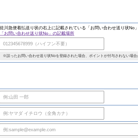
いもの
について
マウス、キーボード、コード類
て
佐川急便着払送り状の右上に記載されている「お問い合わせ送り状No
「お問い合わせ送り状No」の記載場所
※誤ったお問い合わせ送り状Noを登録された場合、ポイントが付与されない場合