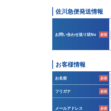
佐川急便発送情報
無料処分できるもの・できな
お問い合わせ送り状No
必須
お客様情報
お名前
必須
フリガナ
必須
メールアドレス
必須