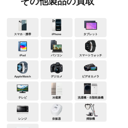
その他製品の買取
スマホ・携帯
iPhone
タブレット
iPad
パソコン
スマートウォッチ
AppleWatch
デジカメ
ビデオカメラ
テレビ
冷蔵庫
洗濯機・衣類乾燥機
レンジ
炊飯器
掃除機