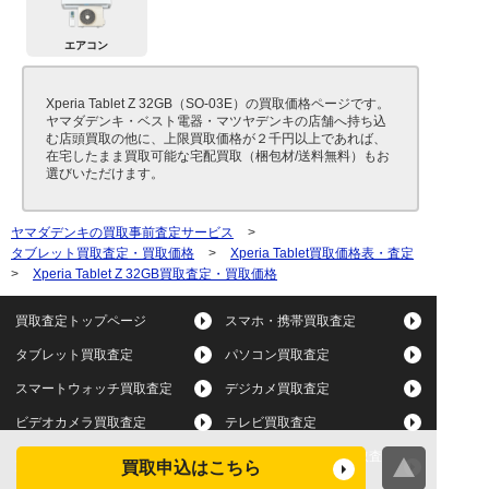
エアコン
Xperia Tablet Z 32GB（SO-03E）の買取価格ページです。
ヤマダデンキ・ベスト電器・マツヤデンキの店舗へ持ち込
む店頭買取の他に、上限買取価格が２千円以上であれば、
在宅したまま買取可能な宅配買取（梱包材/送料無料）もお
選びいただけます。
ヤマダデンキの買取事前査定サービス
>
タブレット買取査定・買取価格
>
Xperia Tablet買取価格表・査定
>
Xperia Tablet Z 32GB買取査定・買取価格
買取査定トップページ
スマホ・携帯買取査定
タブレット買取査定
パソコン買取査定
スマートウォッチ買取査定
デジカメ買取査定
ビデオカメラ買取査定
テレビ買取査定
洗濯機・衣類乾燥機買取査
買取申込はこちら
冷蔵庫買取査定
定