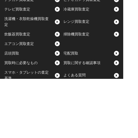
テレビ買取査定
冷蔵庫買取査定
洗濯機・衣類乾燥機買取査
レンジ買取査定
定
炊飯器買取査定
掃除機買取査定
エアコン買取査定
店頭買取
宅配買取
買取時に必要なもの
買取に関する確認事項
スマホ・タブレットの査定
よくある質問
基準
Apple下取サービス
WEB限定高額買取サービス
法人向けパソコン買取サー
法人向けスマホ・タブレッ
ビス
ト買取サービス
WEB限定 パソコン無料処分
法人向けパソコンレンタル
サービス
ヤマダの買取事前査定サービス