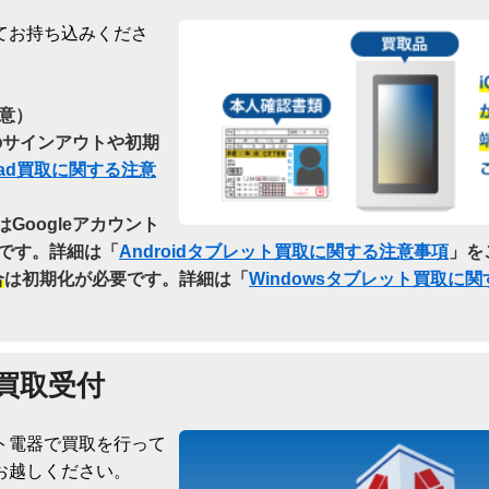
てお持ち込みくださ
意）
らのサインアウトや初期
Pad買取に関する注意
はGoogleアカウント
です。詳細は「
Androidタブレット買取に関する注意事項
」を
合
は初期化が必要です。詳細は「
Windowsタブレット買取に
買取受付
ト電器で買取を行って
お越しください。