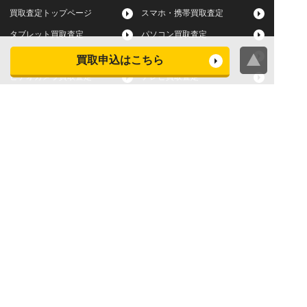
買取査定トップページ
スマホ・携帯買取査定
タブレット買取査定
パソコン買取査定
スマートウォッチ買取査定
デジカメ買取査定
買取申込はこちら
ビデオカメラ買取査定
テレビ買取査定
洗濯機・衣類乾燥機買取査
冷蔵庫買取査定
定
レンジ買取査定
炊飯器買取査定
掃除機買取査定
エアコン買取査定
店頭買取
宅配買取
スマホ・タブレットの査定
買取に関する確認事項
基準
よくある質問
Apple下取サービス
WEB限定高額買取サービス
法人向けパソコン買取サー
法人向けスマホ・タブレッ
ビス
ト買取サービス