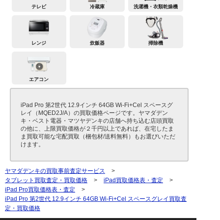
テレビ
冷蔵庫
洗濯機・衣類乾燥機
レンジ
炊飯器
掃除機
エアコン
iPad Pro 第2世代 12.9インチ 64GB Wi-Fi+Cel スペースグ
レイ（MQED2J/A）の買取価格ページです。ヤマダデン
キ・ベスト電器・マツヤデンキの店舗へ持ち込む店頭買取
の他に、上限買取価格が２千円以上であれば、在宅したま
ま買取可能な宅配買取（梱包材/送料無料）もお選びいただ
けます。
ヤマダデンキの買取事前査定サービス
>
タブレット買取査定・買取価格
>
iPad買取価格表・査定
>
iPad Pro買取価格表・査定
>
iPad Pro 第2世代 12.9インチ 64GB Wi-Fi+Cel スペースグレイ買取査
定・買取価格