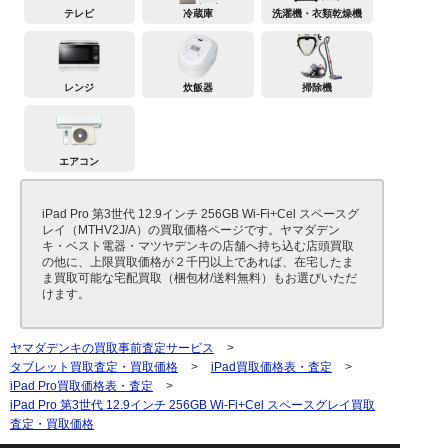
テレビ
冷蔵庫
洗濯機・衣類乾燥機
レンジ
炊飯器
掃除機
エアコン
iPad Pro 第3世代 12.9インチ 256GB Wi-Fi+Cel スペースグ
レイ（MTHV2J/A）の買取価格ページです。ヤマダデン
キ・ベスト電器・マツヤデンキの店舗へ持ち込む店頭買取
の他に、上限買取価格が２千円以上であれば、在宅したま
ま買取可能な宅配買取（梱包材/送料無料）もお選びいただ
けます。
ヤマダデンキの買取事前査定サービス
>
タブレット買取査定・買取価格
>
iPad買取価格表・査定
>
iPad Pro買取価格表・査定
>
iPad Pro 第3世代 12.9インチ 256GB Wi-Fi+Cel スペースグレイ買取
査定・買取価格