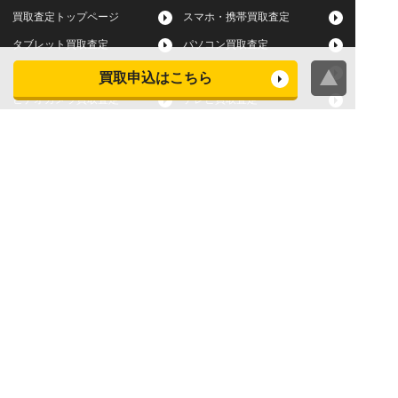
買取査定トップページ
スマホ・携帯買取査定
タブレット買取査定
パソコン買取査定
スマートウォッチ買取査定
デジカメ買取査定
買取申込はこちら
ビデオカメラ買取査定
テレビ買取査定
洗濯機・衣類乾燥機買取査
冷蔵庫買取査定
定
レンジ買取査定
炊飯器買取査定
掃除機買取査定
エアコン買取査定
店頭買取
宅配買取
スマホ・タブレットの査定
買取に関する確認事項
基準
よくある質問
Apple下取サービス
WEB限定高額買取サービス
法人向けパソコン買取サー
法人向けスマホ・タブレッ
ビス
ト買取サービス