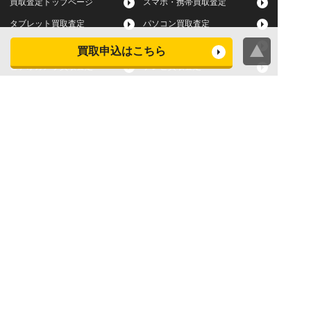
買取査定トップページ
スマホ・携帯買取査定
タブレット買取査定
パソコン買取査定
スマートウォッチ買取査定
デジカメ買取査定
買取申込はこちら
ビデオカメラ買取査定
テレビ買取査定
洗濯機・衣類乾燥機買取査
冷蔵庫買取査定
定
レンジ買取査定
炊飯器買取査定
掃除機買取査定
エアコン買取査定
店頭買取
宅配買取
スマホ・タブレットの査定
買取に関する確認事項
基準
よくある質問
Apple下取サービス
WEB限定高額買取サービス
法人向けパソコン買取サー
法人向けスマホ・タブレッ
ビス
ト買取サービス
WEB限定 パソコン無料処分
法人向けパソコンレンタル