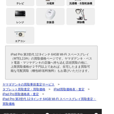
テレビ
冷蔵庫
洗濯機・衣類乾燥機
レンジ
炊飯器
掃除機
エアコン
iPad Pro 第3世代 12.9インチ 64GB Wi-Fi スペースグレイ
（MTEL2J/A）の買取価格ページです。ヤマダデンキ・ベス
ト電器・マツヤデンキの店舗へ持ち込む店頭買取の他に、
上限買取価格が２千円以上であれば、在宅したまま買取可
能な宅配買取（梱包材/送料無料）もお選びいただけます。
ヤマダデンキの買取事前査定サービス
>
タブレット買取査定・買取価格
>
iPad買取価格表・査定
>
iPad Pro買取価格表・査定
>
iPad Pro 第3世代 12.9インチ 64GB Wi-Fi スペースグレイ買取査定・
買取価格