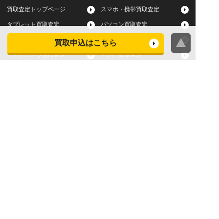
買取査定トップページ
スマホ・携帯買取査定
タブレット買取査定
パソコン買取査定
スマートウォッチ買取査定
デジカメ買取査定
買取申込はこちら
ビデオカメラ買取査定
テレビ買取査定
洗濯機・衣類乾燥機買取査
冷蔵庫買取査定
定
レンジ買取査定
炊飯器買取査定
掃除機買取査定
エアコン買取査定
店頭買取
宅配買取
スマホ・タブレットの査定
買取に関する確認事項
基準
よくある質問
Apple下取サービス
WEB限定高額買取サービス
法人向けパソコン買取サー
法人向けスマホ・タブレッ
ビス
ト買取サービス