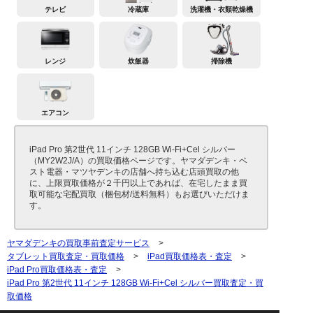
テレビ
冷蔵庫
洗濯機・衣類乾燥機
レンジ
炊飯器
掃除機
エアコン
iPad Pro 第2世代 11インチ 128GB Wi-Fi+Cel シルバー
（MY2W2J/A）の買取価格ページです。ヤマダデンキ・ベ
スト電器・マツヤデンキの店舗へ持ち込む店頭買取の他
に、上限買取価格が２千円以上であれば、在宅したまま買
取可能な宅配買取（梱包材/送料無料）もお選びいただけま
す。
ヤマダデンキの買取事前査定サービス
>
タブレット買取査定・買取価格
>
iPad買取価格表・査定
>
iPad Pro買取価格表・査定
>
iPad Pro 第2世代 11インチ 128GB Wi-Fi+Cel シルバー買取査定・買
取価格