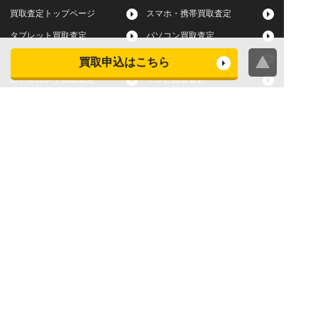
買取査定トップページ
スマホ・携帯買取査定
タブレット買取査定
パソコン買取査定
スマートウォッチ買取査定
デジカメ買取査定
買取申込はこちら
ビデオカメラ買取査定
テレビ買取査定
洗濯機・衣類乾燥機買取査
冷蔵庫買取査定
定
レンジ買取査定
炊飯器買取査定
掃除機買取査定
エアコン買取査定
店頭買取
宅配買取
スマホ・タブレットの査定
買取に関する確認事項
基準
よくある質問
Apple下取サービス
WEB限定高額買取サービス
法人向けパソコン買取サー
法人向けスマホ・タブレッ
ビス
ト買取サービス