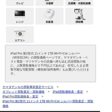
テレビ
冷蔵庫
洗濯機・衣類乾燥機
レンジ
炊飯器
掃除機
エアコン
iPad Pro 第2世代 11インチ 1TB Wi-Fi+Cel シルバー
（MXE92J/A）の買取価格ページです。ヤマダデンキ・ベ
スト電器・マツヤデンキの店舗へ持ち込む店頭買取の他
に、上限買取価格が２千円以上であれば、在宅したまま買
取可能な宅配買取（梱包材/送料無料）もお選びいただけま
す。
ヤマダデンキの買取事前査定サービス
>
タブレット買取査定・買取価格
>
iPad買取価格表・査定
>
iPad Pro買取価格表・査定
>
iPad Pro 第2世代 11インチ 1TB Wi-Fi+Cel シルバー買取査定・買取
価格