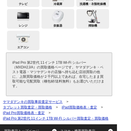
テレビ
冷蔵庫
洗濯機・衣類乾燥機
レンジ
炊飯器
掃除機
エアコン
iPad Pro 第2世代 11インチ 1TB Wi-Fi シルバー
（MXDH2J/A）の買取価格ページです。ヤマダデンキ・ベ
スト電器・マツヤデンキの店舗へ持ち込む店頭買取の他
に、上限買取価格が２千円以上であれば、在宅したまま買
取可能な宅配買取（梱包材/送料無料）もお選びいただけま
す。
ヤマダデンキの買取事前査定サービス
>
タブレット買取査定・買取価格
>
iPad買取価格表・査定
>
iPad Pro買取価格表・査定
>
iPad Pro 第2世代 11インチ 1TB Wi-Fi シルバー買取査定・買取価格