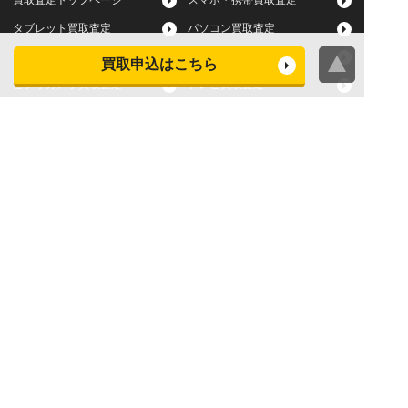
買取査定トップページ
スマホ・携帯買取査定
タブレット買取査定
パソコン買取査定
スマートウォッチ買取査定
デジカメ買取査定
買取申込はこちら
ビデオカメラ買取査定
テレビ買取査定
洗濯機・衣類乾燥機買取査
冷蔵庫買取査定
定
レンジ買取査定
炊飯器買取査定
掃除機買取査定
エアコン買取査定
店頭買取
宅配買取
スマホ・タブレットの査定
買取に関する確認事項
基準
よくある質問
Apple下取サービス
WEB限定高額買取サービス
法人向けパソコン買取サー
法人向けスマホ・タブレッ
ビス
ト買取サービス
WEB限定 パソコン無料処分
法人向けパソコンレンタル