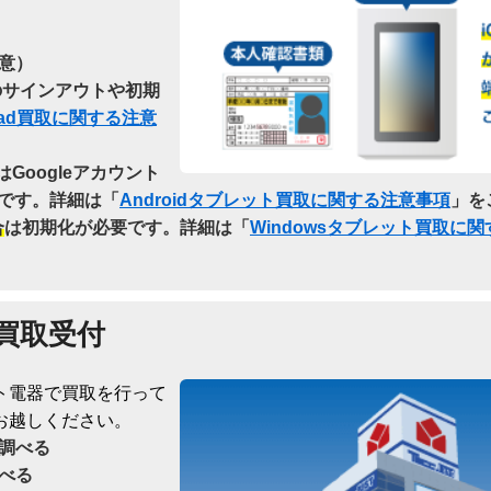
意）
らのサインアウトや初期
Pad買取に関する注意
はGoogleアカウント
です。詳細は「
Androidタブレット買取に関する注意事項
」を
合
は初期化が必要です。詳細は「
Windowsタブレット買取に
買取受付
ト電器で買取を行って
お越しください。
調べる
べる