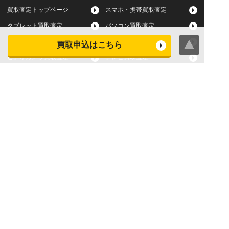
買取査定トップページ
スマホ・携帯買取査定
タブレット買取査定
パソコン買取査定
スマートウォッチ買取査定
デジカメ買取査定
買取申込はこちら
ビデオカメラ買取査定
テレビ買取査定
洗濯機・衣類乾燥機買取査
冷蔵庫買取査定
定
レンジ買取査定
炊飯器買取査定
掃除機買取査定
エアコン買取査定
店頭買取
宅配買取
スマホ・タブレットの査定
買取に関する確認事項
基準
よくある質問
Apple下取サービス
WEB限定高額買取サービス
法人向けパソコン買取サー
法人向けスマホ・タブレッ
ビス
ト買取サービス