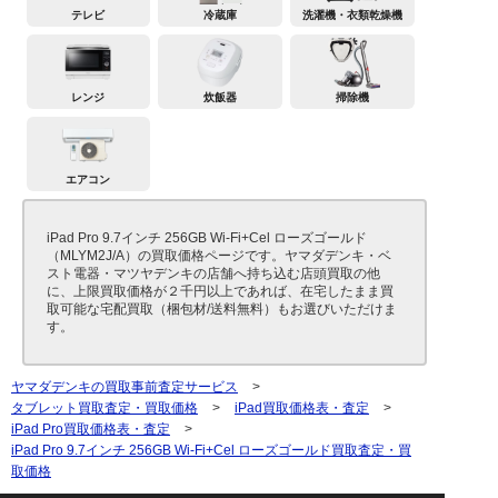
テレビ
冷蔵庫
洗濯機・衣類乾燥機
レンジ
炊飯器
掃除機
エアコン
iPad Pro 9.7インチ 256GB Wi-Fi+Cel ローズゴールド
（MLYM2J/A）の買取価格ページです。ヤマダデンキ・ベ
スト電器・マツヤデンキの店舗へ持ち込む店頭買取の他
に、上限買取価格が２千円以上であれば、在宅したまま買
取可能な宅配買取（梱包材/送料無料）もお選びいただけま
す。
ヤマダデンキの買取事前査定サービス
>
タブレット買取査定・買取価格
>
iPad買取価格表・査定
>
iPad Pro買取価格表・査定
>
iPad Pro 9.7インチ 256GB Wi-Fi+Cel ローズゴールド買取査定・買
取価格