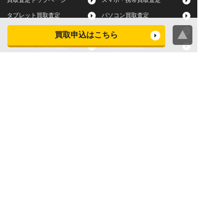
買取査定トップページ
スマホ・携帯買取査定
タブレット買取査定
パソコン買取査定
スマートウォッチ買取査定
デジカメ買取査定
買取申込はこちら
ビデオカメラ買取査定
テレビ買取査定
洗濯機・衣類乾燥機買取査
冷蔵庫買取査定
定
レンジ買取査定
炊飯器買取査定
掃除機買取査定
エアコン買取査定
店頭買取
宅配買取
スマホ・タブレットの査定
買取に関する確認事項
基準
よくある質問
Apple下取サービス
WEB限定高額買取サービス
法人向けパソコン買取サー
法人向けスマホ・タブレッ
ビス
ト買取サービス
WEB限定 パソコン無料処分
法人向けパソコンレンタル