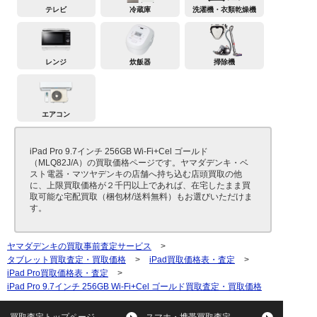
テレビ
冷蔵庫
洗濯機・衣類乾燥機
レンジ
炊飯器
掃除機
エアコン
iPad Pro 9.7インチ 256GB Wi-Fi+Cel ゴールド
（MLQ82J/A）の買取価格ページです。ヤマダデンキ・ベ
スト電器・マツヤデンキの店舗へ持ち込む店頭買取の他
に、上限買取価格が２千円以上であれば、在宅したまま買
取可能な宅配買取（梱包材/送料無料）もお選びいただけま
す。
ヤマダデンキの買取事前査定サービス
>
タブレット買取査定・買取価格
>
iPad買取価格表・査定
>
iPad Pro買取価格表・査定
>
iPad Pro 9.7インチ 256GB Wi-Fi+Cel ゴールド買取査定・買取価格