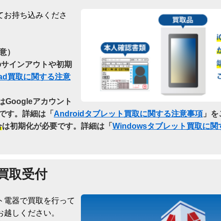
てお持ち込みくださ
意）
らのサインアウトや初期
Pad買取に関する注意
はGoogleアカウント
です。詳細は「
Androidタブレット買取に関する注意事項
」を
合
は初期化が必要です。詳細は「
Windowsタブレット買取に
買取受付
ト電器で買取を行って
お越しください。