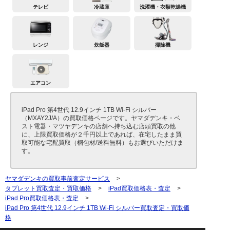
テレビ
冷蔵庫
洗濯機・衣類乾燥機
レンジ
炊飯器
掃除機
エアコン
iPad Pro 第4世代 12.9インチ 1TB Wi-Fi シルバー
（MXAY2J/A）の買取価格ページです。ヤマダデンキ・ベ
スト電器・マツヤデンキの店舗へ持ち込む店頭買取の他
に、上限買取価格が２千円以上であれば、在宅したまま買
取可能な宅配買取（梱包材/送料無料）もお選びいただけま
す。
ヤマダデンキの買取事前査定サービス
>
タブレット買取査定・買取価格
>
iPad買取価格表・査定
>
iPad Pro買取価格表・査定
>
iPad Pro 第4世代 12.9インチ 1TB Wi-Fi シルバー買取査定・買取価
格