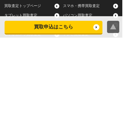
買取査定トップページ
スマホ・携帯買取査定
タブレット買取査定
パソコン買取査定
スマートウォッチ買取査定
デジカメ買取査定
買取申込はこちら
ビデオカメラ買取査定
テレビ買取査定
洗濯機・衣類乾燥機買取査
冷蔵庫買取査定
定
レンジ買取査定
炊飯器買取査定
掃除機買取査定
エアコン買取査定
店頭買取
宅配買取
スマホ・タブレットの査定
買取に関する確認事項
基準
よくある質問
Apple下取サービス
WEB限定高額買取サービス
法人向けパソコン買取サー
法人向けスマホ・タブレッ
ビス
ト買取サービス