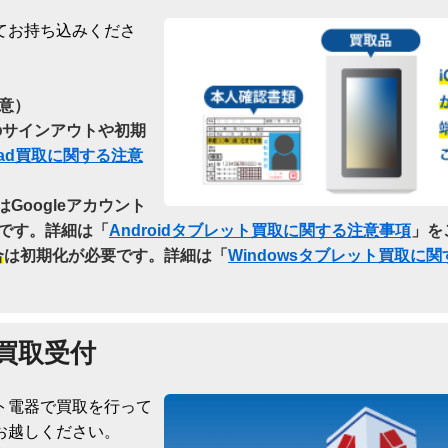
てお持ち込みくださ
意）
らのサインアウトや初期
Pad買取に関する注意
はGoogleアカウント
です。詳細は「
Androidタブレット買取に関する注意事項
」を
合
は初期化が必要です。詳細は「
Windowsタブレット買取に
買取受付
ト電器で買取を行って
お越しください。