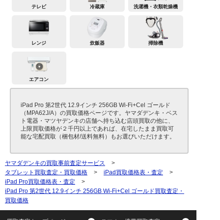
テレビ
冷蔵庫
洗濯機・衣類乾燥機
レンジ
炊飯器
掃除機
エアコン
iPad Pro 第2世代 12.9インチ 256GB Wi-Fi+Cel ゴールド
（MPA62J/A）の買取価格ページです。ヤマダデンキ・ベス
ト電器・マツヤデンキの店舗へ持ち込む店頭買取の他に、
上限買取価格が２千円以上であれば、在宅したまま買取可
能な宅配買取（梱包材/送料無料）もお選びいただけます。
ヤマダデンキの買取事前査定サービス
>
タブレット買取査定・買取価格
>
iPad買取価格表・査定
>
iPad Pro買取価格表・査定
>
iPad Pro 第2世代 12.9インチ 256GB Wi-Fi+Cel ゴールド買取査定・
買取価格