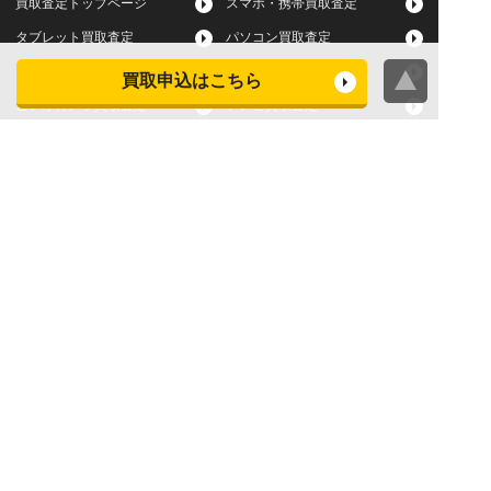
買取査定トップページ
スマホ・携帯買取査定
タブレット買取査定
パソコン買取査定
スマートウォッチ買取査定
デジカメ買取査定
買取申込はこちら
ビデオカメラ買取査定
テレビ買取査定
洗濯機・衣類乾燥機買取査
冷蔵庫買取査定
定
レンジ買取査定
炊飯器買取査定
掃除機買取査定
エアコン買取査定
店頭買取
宅配買取
スマホ・タブレットの査定
買取に関する確認事項
基準
よくある質問
Apple下取サービス
WEB限定高額買取サービス
法人向けパソコン買取サー
法人向けスマホ・タブレッ
ビス
ト買取サービス
WEB限定 パソコン無料処分
法人向けパソコンレンタル