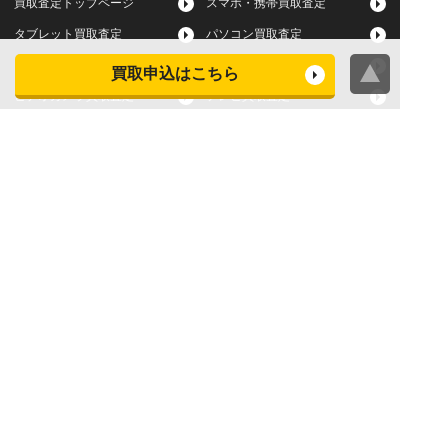
買取査定トップページ
スマホ・携帯買取査定
タブレット買取査定
パソコン買取査定
スマートウォッチ買取査定
デジカメ買取査定
買取申込はこちら
ビデオカメラ買取査定
テレビ買取査定
洗濯機・衣類乾燥機買取査
冷蔵庫買取査定
定
レンジ買取査定
炊飯器買取査定
掃除機買取査定
エアコン買取査定
店頭買取
宅配買取
スマホ・タブレットの査定
買取に関する確認事項
基準
よくある質問
Apple下取サービス
WEB限定高額買取サービス
法人向けパソコン買取サー
法人向けスマホ・タブレッ
ビス
ト買取サービス
WEB限定 パソコン無料処分
法人向けパソコンレンタル