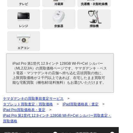
テレビ
冷蔵庫
洗濯機・衣類乾燥機
レンジ
炊飯器
掃除機
エアコン
iPad Pro 第1世代 12.9インチ 128GB Wi-Fi+Cel シルバー
（ML2J2J/A）の買取価格ページです。ヤマダデンキ・ベス
ト電器・マツヤデンキの店舗へ持ち込む店頭買取の他に、
上限買取価格が２千円以上であれば、在宅したまま買取可
能な宅配買取（梱包材/送料無料）もお選びいただけます。
ヤマダデンキの買取事前査定サービス
>
タブレット買取査定・買取価格
>
iPad買取価格表・査定
>
iPad Pro買取価格表・査定
>
iPad Pro 第1世代 12.9インチ 128GB Wi-Fi+Cel シルバー買取査定・
買取価格