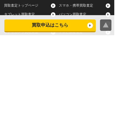
買取査定トップページ
スマホ・携帯買取査定
タブレット買取査定
パソコン買取査定
スマートウォッチ買取査定
デジカメ買取査定
買取申込はこちら
ビデオカメラ買取査定
テレビ買取査定
洗濯機・衣類乾燥機買取査
冷蔵庫買取査定
定
レンジ買取査定
炊飯器買取査定
掃除機買取査定
エアコン買取査定
店頭買取
宅配買取
スマホ・タブレットの査定
買取に関する確認事項
基準
よくある質問
Apple下取サービス
WEB限定高額買取サービス
法人向けパソコン買取サー
法人向けスマホ・タブレッ
ビス
ト買取サービス