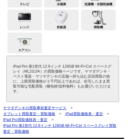
テレビ
冷蔵庫
洗濯機・衣類乾燥機
レンジ
炊飯器
掃除機
エアコン
iPad Pro 第1世代 12.9インチ 128GB Wi-Fi+Cel スペースグ
レイ（ML2I2J/A）の買取価格ページです。ヤマダデンキ・
ベスト電器・マツヤデンキの店舗へ持ち込む店頭買取の他
に、上限買取価格が２千円以上であれば、在宅したまま買
取可能な宅配買取（梱包材/送料無料）もお選びいただけま
す。
ヤマダデンキの買取事前査定サービス
>
タブレット買取査定・買取価格
>
iPad買取価格表・査定
>
iPad Pro買取価格表・査定
>
iPad Pro 第1世代 12.9インチ 128GB Wi-Fi+Cel スペースグレイ買取
査定・買取価格