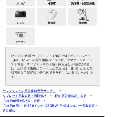
テレビ
冷蔵庫
洗濯機・衣類乾燥機
レンジ
炊飯器
掃除機
エアコン
iPad Pro 第4世代 12.9インチ 128GB Wi-Fi+Cel シルバー
（MY3D2J/A）の買取価格ページです。ヤマダデンキ・ベ
スト電器・マツヤデンキの店舗へ持ち込む店頭買取の他
に、上限買取価格が２千円以上であれば、在宅したまま買
取可能な宅配買取（梱包材/送料無料）もお選びいただけま
す。
ヤマダデンキの買取事前査定サービス
>
タブレット買取査定・買取価格
>
iPad買取価格表・査定
>
iPad Pro買取価格表・査定
>
iPad Pro 第4世代 12.9インチ 128GB Wi-Fi+Cel シルバー買取査定・
買取価格