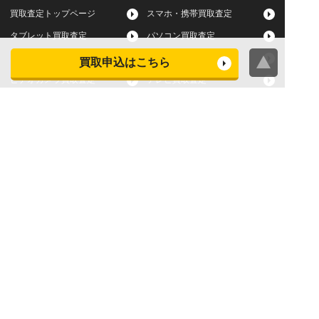
買取査定トップページ
スマホ・携帯買取査定
タブレット買取査定
パソコン買取査定
スマートウォッチ買取査定
デジカメ買取査定
買取申込はこちら
ビデオカメラ買取査定
テレビ買取査定
洗濯機・衣類乾燥機買取査
冷蔵庫買取査定
定
レンジ買取査定
炊飯器買取査定
掃除機買取査定
エアコン買取査定
店頭買取
宅配買取
スマホ・タブレットの査定
買取に関する確認事項
基準
よくある質問
Apple下取サービス
WEB限定高額買取サービス
法人向けパソコン買取サー
法人向けスマホ・タブレッ
ビス
ト買取サービス