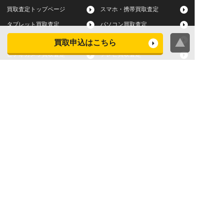
買取査定トップページ
スマホ・携帯買取査定
タブレット買取査定
パソコン買取査定
スマートウォッチ買取査定
デジカメ買取査定
買取申込はこちら
ビデオカメラ買取査定
テレビ買取査定
洗濯機・衣類乾燥機買取査
冷蔵庫買取査定
定
レンジ買取査定
炊飯器買取査定
掃除機買取査定
エアコン買取査定
店頭買取
宅配買取
スマホ・タブレットの査定
買取に関する確認事項
基準
よくある質問
Apple下取サービス
WEB限定高額買取サービス
法人向けパソコン買取サー
法人向けスマホ・タブレッ
ビス
ト買取サービス