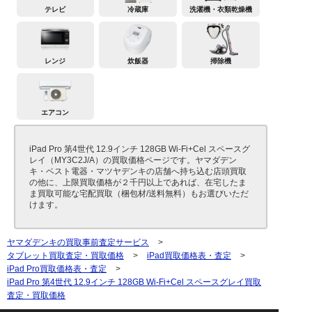
テレビ
冷蔵庫
洗濯機・衣類乾燥機
レンジ
炊飯器
掃除機
エアコン
iPad Pro 第4世代 12.9インチ 128GB Wi-Fi+Cel スペースグ
レイ（MY3C2J/A）の買取価格ページです。ヤマダデン
キ・ベスト電器・マツヤデンキの店舗へ持ち込む店頭買取
の他に、上限買取価格が２千円以上であれば、在宅したま
ま買取可能な宅配買取（梱包材/送料無料）もお選びいただ
けます。
ヤマダデンキの買取事前査定サービス
>
タブレット買取査定・買取価格
>
iPad買取価格表・査定
>
iPad Pro買取価格表・査定
>
iPad Pro 第4世代 12.9インチ 128GB Wi-Fi+Cel スペースグレイ買取
査定・買取価格