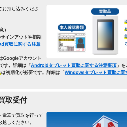
てお持ち込みくださ
意）
らのサインアウトや初期
Pad買取に関する注意
はGoogleアカウント
です。詳細は「
Androidタブレット買取に関する注意事項
」を
合
は初期化が必要です。詳細は「
Windowsタブレット買取に
買取受付
ト電器で買取を行って
お越しください。