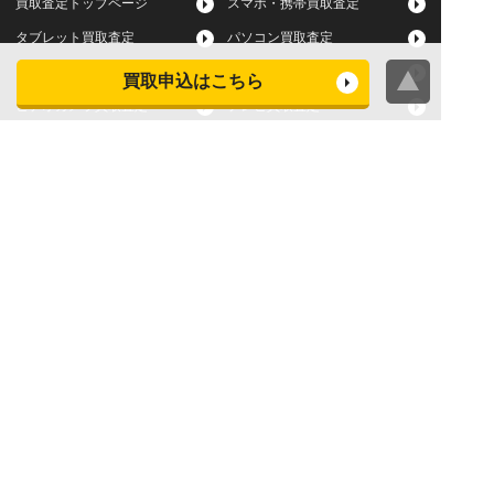
買取査定トップページ
スマホ・携帯買取査定
タブレット買取査定
パソコン買取査定
スマートウォッチ買取査定
デジカメ買取査定
買取申込はこちら
ビデオカメラ買取査定
テレビ買取査定
洗濯機・衣類乾燥機買取査
冷蔵庫買取査定
定
レンジ買取査定
炊飯器買取査定
掃除機買取査定
エアコン買取査定
店頭買取
宅配買取
スマホ・タブレットの査定
買取に関する確認事項
基準
よくある質問
Apple下取サービス
WEB限定高額買取サービス
法人向けパソコン買取サー
法人向けスマホ・タブレッ
ビス
ト買取サービス
WEB限定 パソコン無料処分
法人向けパソコンレンタル