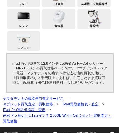
テレビ
冷蔵庫
洗濯機・衣類乾燥機
レンジ
炊飯器
掃除機
エアコン
iPad Pro 第6世代 12.9インチ 256GB Wi-Fi+Cel シルバー
（MP213J/A）の買取価格ページです。ヤマダデンキ・ベス
ト電器・マツヤデンキの店舗へ持ち込む店頭買取の他に、
上限買取価格が２千円以上であれば、在宅したまま買取可
能な宅配買取（梱包材/送料無料）もお選びいただけます。
ヤマダデンキの買取事前査定サービス
>
タブレット買取査定・買取価格
>
iPad買取価格表・査定
>
iPad Pro買取価格表・査定
>
iPad Pro 第6世代 12.9インチ 256GB Wi-Fi+Cel シルバー買取査定・
買取価格