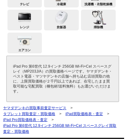
テレビ
冷蔵庫
洗濯機・衣類乾燥機
レンジ
炊飯器
掃除機
エアコン
iPad Pro 第6世代 12.9インチ 256GB Wi-Fi+Cel スペースグ
レイ（MP203J/A）の買取価格ページです。ヤマダデンキ・
ベスト電器・マツヤデンキの店舗へ持ち込む店頭買取の他
に、上限買取価格が２千円以上であれば、在宅したまま買
取可能な宅配買取（梱包材/送料無料）もお選びいただけま
す。
ヤマダデンキの買取事前査定サービス
>
タブレット買取査定・買取価格
>
iPad買取価格表・査定
>
iPad Pro買取価格表・査定
>
iPad Pro 第6世代 12.9インチ 256GB Wi-Fi+Cel スペースグレイ買取
査定・買取価格