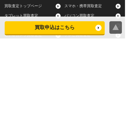
買取査定トップページ
スマホ・携帯買取査定
タブレット買取査定
パソコン買取査定
スマートウォッチ買取査定
デジカメ買取査定
買取申込はこちら
ビデオカメラ買取査定
テレビ買取査定
洗濯機・衣類乾燥機買取査
冷蔵庫買取査定
定
レンジ買取査定
炊飯器買取査定
掃除機買取査定
エアコン買取査定
店頭買取
宅配買取
スマホ・タブレットの査定
買取に関する確認事項
基準
よくある質問
Apple下取サービス
WEB限定高額買取サービス
法人向けパソコン買取サー
法人向けスマホ・タブレッ
ビス
ト買取サービス