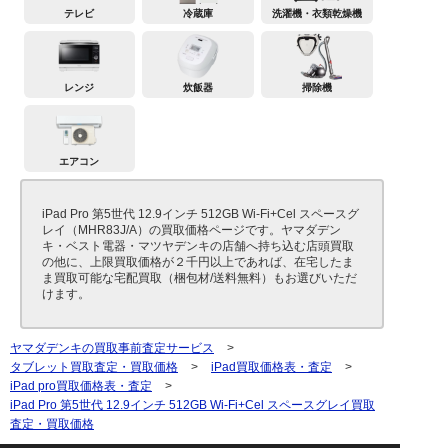
テレビ
冷蔵庫
洗濯機・衣類乾燥機
レンジ
炊飯器
掃除機
エアコン
iPad Pro 第5世代 12.9インチ 512GB Wi-Fi+Cel スペースグ
レイ（MHR83J/A）の買取価格ページです。ヤマダデン
キ・ベスト電器・マツヤデンキの店舗へ持ち込む店頭買取
の他に、上限買取価格が２千円以上であれば、在宅したま
ま買取可能な宅配買取（梱包材/送料無料）もお選びいただ
けます。
ヤマダデンキの買取事前査定サービス
>
タブレット買取査定・買取価格
>
iPad買取価格表・査定
>
iPad pro買取価格表・査定
>
iPad Pro 第5世代 12.9インチ 512GB Wi-Fi+Cel スペースグレイ買取
査定・買取価格