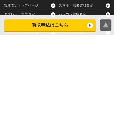
買取査定トップページ
スマホ・携帯買取査定
タブレット買取査定
パソコン買取査定
スマートウォッチ買取査定
デジカメ買取査定
買取申込はこちら
ビデオカメラ買取査定
テレビ買取査定
洗濯機・衣類乾燥機買取査
冷蔵庫買取査定
定
レンジ買取査定
炊飯器買取査定
掃除機買取査定
エアコン買取査定
店頭買取
宅配買取
スマホ・タブレットの査定
買取に関する確認事項
基準
よくある質問
Apple下取サービス
WEB限定高額買取サービス
法人向けパソコン買取サー
法人向けスマホ・タブレッ
ビス
ト買取サービス