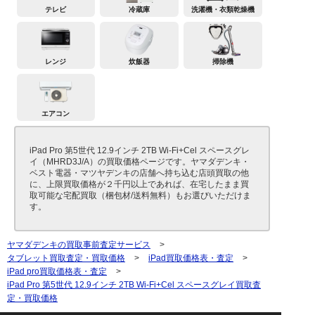
テレビ
冷蔵庫
洗濯機・衣類乾燥機
レンジ
炊飯器
掃除機
エアコン
iPad Pro 第5世代 12.9インチ 2TB Wi-Fi+Cel スペースグレ
イ（MHRD3J/A）の買取価格ページです。ヤマダデンキ・
ベスト電器・マツヤデンキの店舗へ持ち込む店頭買取の他
に、上限買取価格が２千円以上であれば、在宅したまま買
取可能な宅配買取（梱包材/送料無料）もお選びいただけま
す。
ヤマダデンキの買取事前査定サービス
>
タブレット買取査定・買取価格
>
iPad買取価格表・査定
>
iPad pro買取価格表・査定
>
iPad Pro 第5世代 12.9インチ 2TB Wi-Fi+Cel スペースグレイ買取査
定・買取価格