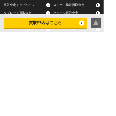
買取査定トップページ
スマホ・携帯買取査定
タブレット買取査定
パソコン買取査定
スマートウォッチ買取査定
デジカメ買取査定
買取申込はこちら
ビデオカメラ買取査定
テレビ買取査定
洗濯機・衣類乾燥機買取査
冷蔵庫買取査定
定
レンジ買取査定
炊飯器買取査定
掃除機買取査定
エアコン買取査定
店頭買取
宅配買取
スマホ・タブレットの査定
買取に関する確認事項
基準
よくある質問
Apple下取サービス
WEB限定高額買取サービス
法人向けパソコン買取サー
法人向けスマホ・タブレッ
ビス
ト買取サービス