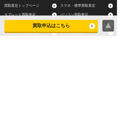
買取査定トップページ
スマホ・携帯買取査定
タブレット買取査定
パソコン買取査定
スマートウォッチ買取査定
デジカメ買取査定
買取申込はこちら
ビデオカメラ買取査定
テレビ買取査定
洗濯機・衣類乾燥機買取査
冷蔵庫買取査定
定
レンジ買取査定
炊飯器買取査定
掃除機買取査定
エアコン買取査定
店頭買取
宅配買取
スマホ・タブレットの査定
買取に関する確認事項
基準
よくある質問
Apple下取サービス
WEB限定高額買取サービス
法人向けパソコン買取サー
法人向けスマホ・タブレッ
ビス
ト買取サービス