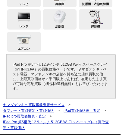
テレビ
冷蔵庫
洗濯機・衣類乾燥機
レンジ
炊飯器
掃除機
エアコン
iPad Pro 第5世代 12.9インチ 512GB Wi-Fi スペースグレイ
（MHNK3J/A）の買取価格ページです。ヤマダデンキ・ベ
スト電器・マツヤデンキの店舗へ持ち込む店頭買取の他
に、上限買取価格が２千円以上であれば、在宅したまま買
取可能な宅配買取（梱包材/送料無料）もお選びいただけま
す。
ヤマダデンキの買取事前査定サービス
>
タブレット買取査定・買取価格
>
iPad買取価格表・査定
>
iPad pro買取価格表・査定
>
iPad Pro 第5世代 12.9インチ 512GB Wi-Fi スペースグレイ買取査
定・買取価格