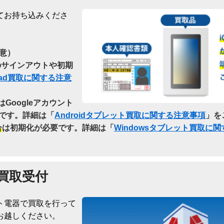
てお持ち込みくださ
意）
らのサインアウトや初期
Pad買取に関する注意
はGoogleアカウント
です。詳細は「
Androidタブレット買取に関する注意事項
」を
合
は初期化が必要です。詳細は「
Windowsタブレット買取に
買取受付
ト電器で買取を行って
お越しください。