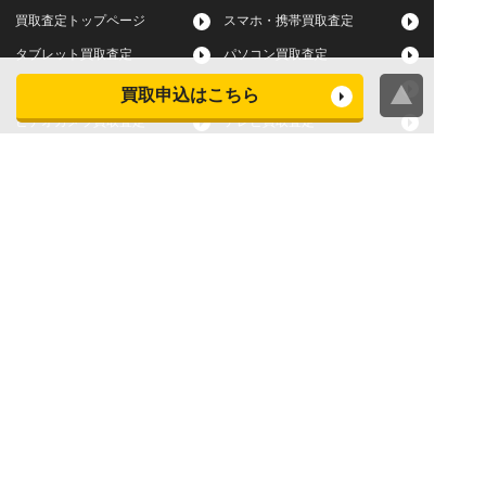
買取査定トップページ
スマホ・携帯買取査定
タブレット買取査定
パソコン買取査定
スマートウォッチ買取査定
デジカメ買取査定
買取申込はこちら
ビデオカメラ買取査定
テレビ買取査定
洗濯機・衣類乾燥機買取査
冷蔵庫買取査定
定
レンジ買取査定
炊飯器買取査定
掃除機買取査定
エアコン買取査定
店頭買取
宅配買取
スマホ・タブレットの査定
買取に関する確認事項
基準
よくある質問
Apple下取サービス
WEB限定高額買取サービス
法人向けパソコン買取サー
法人向けスマホ・タブレッ
ビス
ト買取サービス