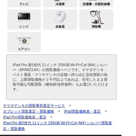
テレビ
冷蔵庫
洗濯機・衣類乾燥機
レンジ
炊飯器
掃除機
エアコン
iPad Pro 第5世代 11インチ 256GB Wi-Fi+Cel (M4) シルバ
ー（MVW23J/A）の買取価格ページです。ヤマダデンキ・
ベスト電器・マツヤデンキの店舗へ持ち込む店頭買取の他
に、上限買取価格が２千円以上であれば、在宅したまま買
取可能な宅配買取（梱包材/送料無料）もお選びいただけま
す。
ヤマダデンキの買取事前査定サービス
>
タブレット買取査定・買取価格
>
iPad買取価格表・査定
>
iPad Pro買取価格表・査定
>
iPad Pro 第5世代 11インチ 256GB Wi-Fi+Cel (M4) シルバー買取査
定・買取価格