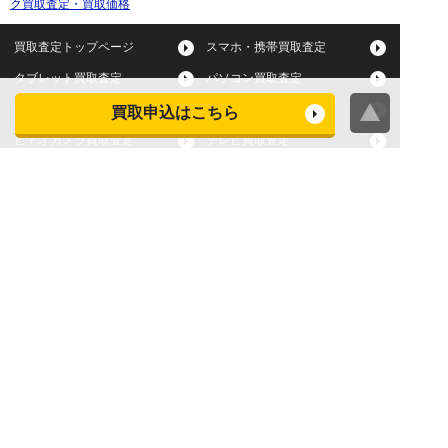
ク買取査定・買取価格
買取査定トップページ
スマホ・携帯買取査定
タブレット買取査定
パソコン買取査定
スマートウォッチ買取査定
デジカメ買取査定
買取申込はこちら
ビデオカメラ買取査定
テレビ買取査定
洗濯機・衣類乾燥機買取査
冷蔵庫買取査定
定
レンジ買取査定
炊飯器買取査定
掃除機買取査定
エアコン買取査定
店頭買取
宅配買取
スマホ・タブレットの査定
買取に関する確認事項
基準
よくある質問
Apple下取サービス
WEB限定高額買取サービス
法人向けパソコン買取サー
法人向けスマホ・タブレッ
ビス
ト買取サービス