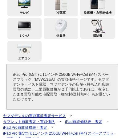
テレビ
冷蔵庫
洗濯機・衣類乾燥機
レンジ
炊飯器
掃除機
エアコン
iPad Pro 第5世代 11インチ 256GB Wi-Fi+Cel (M4) スペー
スブラック（MVW13J/A）の買取価格ページです。ヤマダ
デンキ・ベスト電器・マツヤデンキの店舗へ持ち込む店頭
買取の他に、上限買取価格が２千円以上であれば、在宅し
たまま買取可能な宅配買取（梱包材/送料無料）もお選びい
ただけます。
ヤマダデンキの買取事前査定サービス
>
タブレット買取査定・買取価格
>
iPad買取価格表・査定
>
iPad Pro買取価格表・査定
>
iPad Pro 第5世代 11インチ 256GB Wi-Fi+Cel (M4) スペースブラッ