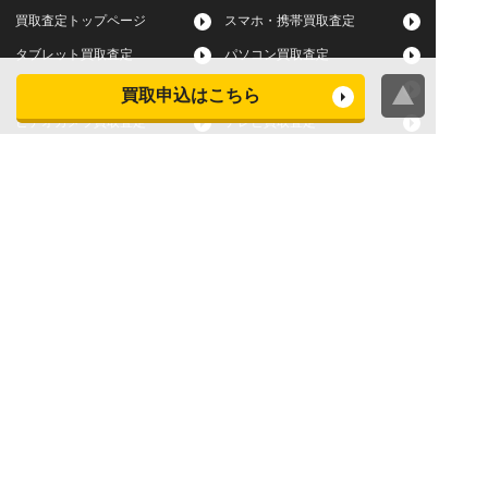
買取査定トップページ
スマホ・携帯買取査定
タブレット買取査定
パソコン買取査定
スマートウォッチ買取査定
デジカメ買取査定
買取申込はこちら
ビデオカメラ買取査定
テレビ買取査定
洗濯機・衣類乾燥機買取査
冷蔵庫買取査定
定
レンジ買取査定
炊飯器買取査定
掃除機買取査定
エアコン買取査定
店頭買取
宅配買取
スマホ・タブレットの査定
買取に関する確認事項
基準
よくある質問
Apple下取サービス
WEB限定高額買取サービス
法人向けパソコン買取サー
法人向けスマホ・タブレッ
ビス
ト買取サービス