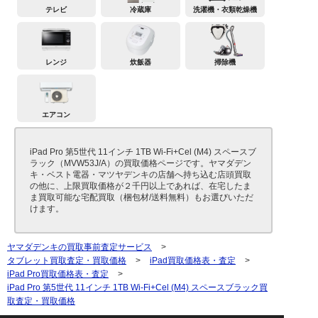
テレビ
冷蔵庫
洗濯機・衣類乾燥機
レンジ
炊飯器
掃除機
エアコン
iPad Pro 第5世代 11インチ 1TB Wi-Fi+Cel (M4) スペースブ
ラック（MVW53J/A）の買取価格ページです。ヤマダデン
キ・ベスト電器・マツヤデンキの店舗へ持ち込む店頭買取
の他に、上限買取価格が２千円以上であれば、在宅したま
ま買取可能な宅配買取（梱包材/送料無料）もお選びいただ
けます。
ヤマダデンキの買取事前査定サービス
>
タブレット買取査定・買取価格
>
iPad買取価格表・査定
>
iPad Pro買取価格表・査定
>
iPad Pro 第5世代 11インチ 1TB Wi-Fi+Cel (M4) スペースブラック買
取査定・買取価格