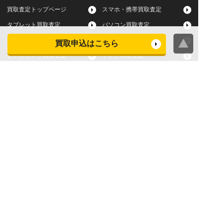
買取査定トップページ
スマホ・携帯買取査定
タブレット買取査定
パソコン買取査定
スマートウォッチ買取査定
デジカメ買取査定
買取申込はこちら
ビデオカメラ買取査定
テレビ買取査定
洗濯機・衣類乾燥機買取査
冷蔵庫買取査定
定
レンジ買取査定
炊飯器買取査定
掃除機買取査定
エアコン買取査定
店頭買取
宅配買取
スマホ・タブレットの査定
買取に関する確認事項
基準
よくある質問
Apple下取サービス
WEB限定高額買取サービス
法人向けパソコン買取サー
法人向けスマホ・タブレッ
ビス
ト買取サービス