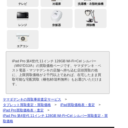
テレビ
冷蔵庫
洗濯機・衣類乾燥機
レンジ
炊飯器
掃除機
エアコン
iPad Pro 第4世代 11インチ 128GB Wi-Fi+Cel シルバー
（MNYD3J/A）の買取価格ページです。ヤマダデンキ・ベ
スト電器・マツヤデンキの店舗へ持ち込む店頭買取の他
に、上限買取価格が２千円以上であれば、在宅したまま買
取可能な宅配買取（梱包材/送料無料）もお選びいただけま
す。
ヤマダデンキの買取事前査定サービス
>
タブレット買取査定・買取価格
>
iPad買取価格表・査定
>
iPad Pro買取価格表・査定
>
iPad Pro 第4世代 11インチ 128GB Wi-Fi+Cel シルバー買取査定・買
取価格