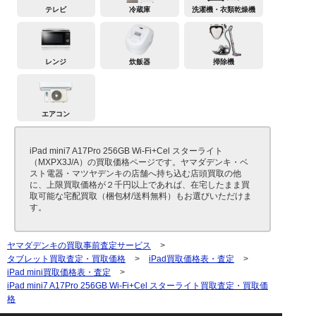
テレビ
冷蔵庫
洗濯機・衣類乾燥機
レンジ
炊飯器
掃除機
エアコン
iPad mini7 A17Pro 256GB Wi-Fi+Cel スターライト
（MXPX3J/A）の買取価格ページです。ヤマダデンキ・ベ
スト電器・マツヤデンキの店舗へ持ち込む店頭買取の他
に、上限買取価格が２千円以上であれば、在宅したまま買
取可能な宅配買取（梱包材/送料無料）もお選びいただけま
す。
ヤマダデンキの買取事前査定サービス
>
タブレット買取査定・買取価格
>
iPad買取価格表・査定
>
iPad mini買取価格表・査定
>
iPad mini7 A17Pro 256GB Wi-Fi+Cel スターライト買取査定・買取価
格