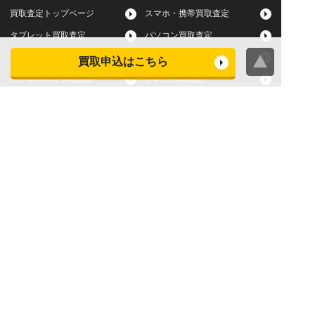
買取査定トップページ
スマホ・携帯買取査定
タブレット買取査定
パソコン買取査定
スマートウォッチ買取査定
デジカメ買取査定
買取申込はこちら
ビデオカメラ買取査定
テレビ買取査定
洗濯機・衣類乾燥機買取査
冷蔵庫買取査定
定
レンジ買取査定
炊飯器買取査定
掃除機買取査定
エアコン買取査定
店頭買取
宅配買取
スマホ・タブレットの査定
買取に関する確認事項
基準
よくある質問
Apple下取サービス
WEB限定高額買取サービス
法人向けパソコン買取サー
法人向けスマホ・タブレッ
ビス
ト買取サービス