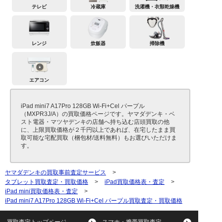
テレビ
冷蔵庫
洗濯機・衣類乾燥機
レンジ
炊飯器
掃除機
エアコン
iPad mini7 A17Pro 128GB Wi-Fi+Cel パープル
（MXPR3J/A）の買取価格ページです。ヤマダデンキ・ベ
スト電器・マツヤデンキの店舗へ持ち込む店頭買取の他
に、上限買取価格が２千円以上であれば、在宅したまま買
取可能な宅配買取（梱包材/送料無料）もお選びいただけま
す。
ヤマダデンキの買取事前査定サービス
>
タブレット買取査定・買取価格
>
iPad買取価格表・査定
>
iPad mini買取価格表・査定
>
iPad mini7 A17Pro 128GB Wi-Fi+Cel パープル買取査定・買取価格