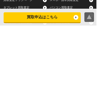
買取査定トップページ
スマホ・携帯買取査定
タブレット買取査定
パソコン買取査定
スマートウォッチ買取査定
デジカメ買取査定
買取申込はこちら
ビデオカメラ買取査定
テレビ買取査定
洗濯機・衣類乾燥機買取査
冷蔵庫買取査定
定
レンジ買取査定
炊飯器買取査定
掃除機買取査定
エアコン買取査定
店頭買取
宅配買取
スマホ・タブレットの査定
買取に関する確認事項
基準
よくある質問
Apple下取サービス
WEB限定高額買取サービス
法人向けパソコン買取サー
法人向けスマホ・タブレッ
ビス
ト買取サービス
WEB限定 パソコン無料処分
法人向けパソコンレンタル