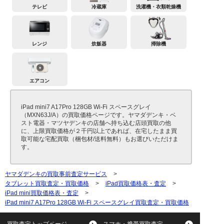
テレビ
冷蔵庫
洗濯機・衣類乾燥機
レンジ
炊飯器
掃除機
エアコン
iPad mini7 A17Pro 128GB Wi-Fi スペースグレイ
（MXN63J/A）の買取価格ページです。ヤマダデンキ・ベ
スト電器・マツヤデンキの店舗へ持ち込む店頭買取の他
に、上限買取価格が２千円以上であれば、在宅したまま買
取可能な宅配買取（梱包材/送料無料）もお選びいただけま
す。
ヤマダデンキの買取事前査定サービス
>
タブレット買取査定・買取価格
>
iPad買取価格表・査定
>
iPad mini買取価格表・査定
>
iPad mini7 A17Pro 128GB Wi-Fi スペースグレイ買取査定・買取価格