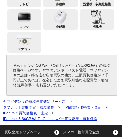
テレビ
冷蔵庫
洗濯機・衣類乾燥機
レンジ
炊飯器
掃除機
エアコン
iPad mini5 64GB Wi-Fi+Cel シルバー（MUX62J/A）の買取
価格ページです。ヤマダデンキ・ベスト電器・マツヤデン
キの店舗へ持ち込む店頭買取の他に、上限買取価格が２千
円以上であれば、在宅したまま買取可能な宅配買取（梱包
材/送料無料）もお選びいただけます。
ヤマダデンキの買取事前査定サービス
>
タブレット買取査定・買取価格
>
iPad買取価格表・査定
>
iPad mini買取価格表・査定
>
iPad mini5 64GB Wi-Fi+Cel シルバー買取査定・買取価格
買取査定トップページ
スマホ・携帯買取査定