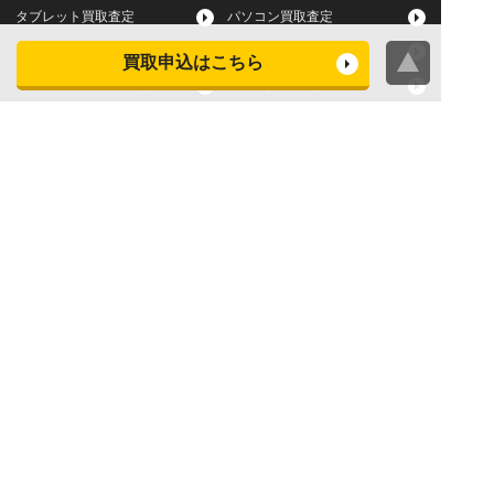
タブレット買取査定
パソコン買取査定
スマートウォッチ買取査定
デジカメ買取査定
買取申込はこちら
ビデオカメラ買取査定
テレビ買取査定
洗濯機・衣類乾燥機買取査
冷蔵庫買取査定
定
レンジ買取査定
炊飯器買取査定
掃除機買取査定
エアコン買取査定
店頭買取
宅配買取
スマホ・タブレットの査定
買取に関する確認事項
基準
よくある質問
Apple下取サービス
WEB限定高額買取サービス
法人向けパソコン買取サー
法人向けスマホ・タブレッ
ビス
ト買取サービス
WEB限定 パソコン無料処分
法人向けパソコンレンタル
サービス