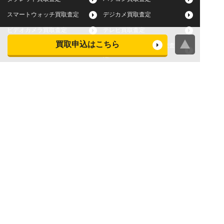
スマートウォッチ買取査定
デジカメ買取査定
ビデオカメラ買取査定
テレビ買取査定
買取申込はこちら
洗濯機・衣類乾燥機買取査
冷蔵庫買取査定
定
レンジ買取査定
炊飯器買取査定
掃除機買取査定
エアコン買取査定
店頭買取
宅配買取
スマホ・タブレットの査定
買取に関する確認事項
基準
よくある質問
Apple下取サービス
WEB限定高額買取サービス
法人向けパソコン買取サー
法人向けスマホ・タブレッ
ビス
ト買取サービス
WEB限定 パソコン無料処分
法人向けパソコンレンタル
サービス