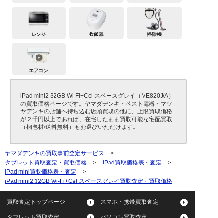
レンジ
炊飯器
掃除機
エアコン
iPad mini2 32GB Wi-Fi+Cel スペースグレイ（ME820J/A）
の買取価格ページです。ヤマダデンキ・ベスト電器・マツ
ヤデンキの店舗へ持ち込む店頭買取の他に、上限買取価格
が２千円以上であれば、在宅したまま買取可能な宅配買取
（梱包材/送料無料）もお選びいただけます。
ヤマダデンキの買取事前査定サービス
>
タブレット買取査定・買取価格
>
iPad買取価格表・査定
>
iPad mini買取価格表・査定
>
iPad mini2 32GB Wi-Fi+Cel スペースグレイ買取査定・買取価格
買取査定トップページ
スマホ・携帯買取査定
タブレット買取査定
パソコン買取査定