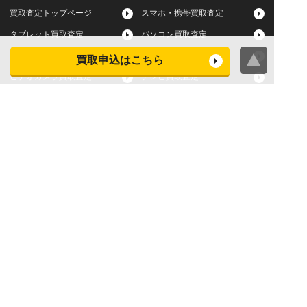
買取査定トップページ
スマホ・携帯買取査定
タブレット買取査定
パソコン買取査定
スマートウォッチ買取査定
デジカメ買取査定
買取申込はこちら
ビデオカメラ買取査定
テレビ買取査定
洗濯機・衣類乾燥機買取査
冷蔵庫買取査定
定
レンジ買取査定
炊飯器買取査定
掃除機買取査定
エアコン買取査定
店頭買取
宅配買取
スマホ・タブレットの査定
買取に関する確認事項
基準
よくある質問
Apple下取サービス
WEB限定高額買取サービス
法人向けパソコン買取サー
法人向けスマホ・タブレッ
ビス
ト買取サービス