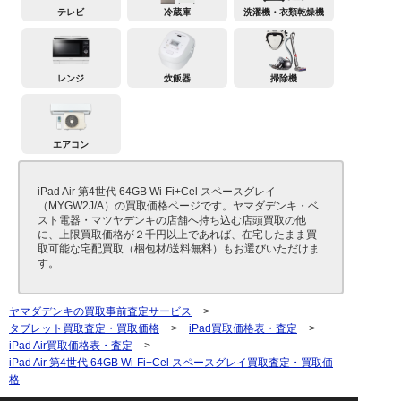
テレビ
冷蔵庫
洗濯機・衣類乾燥機
レンジ
炊飯器
掃除機
エアコン
iPad Air 第4世代 64GB Wi-Fi+Cel スペースグレイ
（MYGW2J/A）の買取価格ページです。ヤマダデンキ・ベ
スト電器・マツヤデンキの店舗へ持ち込む店頭買取の他
に、上限買取価格が２千円以上であれば、在宅したまま買
取可能な宅配買取（梱包材/送料無料）もお選びいただけま
す。
ヤマダデンキの買取事前査定サービス
>
タブレット買取査定・買取価格
>
iPad買取価格表・査定
>
iPad Air買取価格表・査定
>
iPad Air 第4世代 64GB Wi-Fi+Cel スペースグレイ買取査定・買取価
格