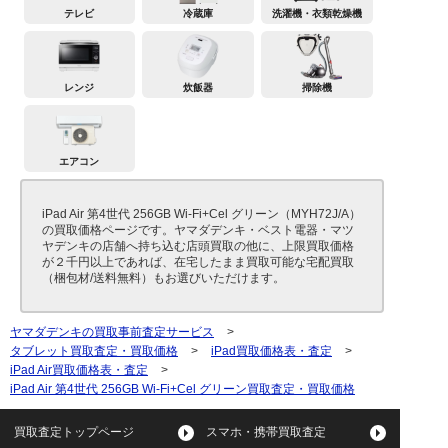
テレビ
冷蔵庫
洗濯機・衣類乾燥機
レンジ
炊飯器
掃除機
エアコン
iPad Air 第4世代 256GB Wi-Fi+Cel グリーン（MYH72J/A）
の買取価格ページです。ヤマダデンキ・ベスト電器・マツ
ヤデンキの店舗へ持ち込む店頭買取の他に、上限買取価格
が２千円以上であれば、在宅したまま買取可能な宅配買取
（梱包材/送料無料）もお選びいただけます。
ヤマダデンキの買取事前査定サービス
>
タブレット買取査定・買取価格
>
iPad買取価格表・査定
>
iPad Air買取価格表・査定
>
iPad Air 第4世代 256GB Wi-Fi+Cel グリーン買取査定・買取価格
買取査定トップページ
スマホ・携帯買取査定