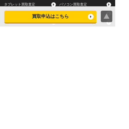
タブレット買取査定
パソコン買取査定
スマートウォッチ買取査定
デジカメ買取査定
買取申込はこちら
ビデオカメラ買取査定
テレビ買取査定
洗濯機・衣類乾燥機買取査
冷蔵庫買取査定
定
レンジ買取査定
炊飯器買取査定
掃除機買取査定
エアコン買取査定
店頭買取
宅配買取
スマホ・タブレットの査定
買取に関する確認事項
基準
よくある質問
Apple下取サービス
WEB限定高額買取サービス
法人向けパソコン買取サー
法人向けスマホ・タブレッ
ビス
ト買取サービス
WEB限定 パソコン無料処分
法人向けパソコンレンタル
サービス