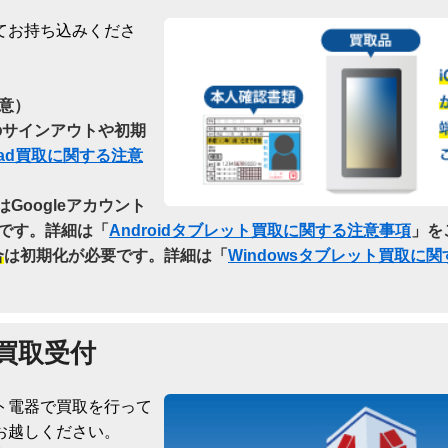
てお持ち込みくださ
意）
らのサインアウトや初期
Pad買取に関する注意
はGoogleアカウント
です。詳細は「
Androidタブレット買取に関する注意事項
」を
合
は初期化が必要です。詳細は「
Windowsタブレット買取に
買取受付
ト電器で買取を行って
お越しください。