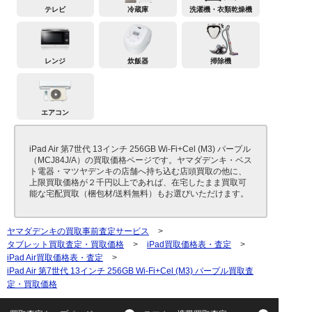
テレビ
冷蔵庫
洗濯機・衣類乾燥機
レンジ
炊飯器
掃除機
エアコン
iPad Air 第7世代 13インチ 256GB Wi-Fi+Cel (M3) パープル
（MCJ84J/A）の買取価格ページです。ヤマダデンキ・ベス
ト電器・マツヤデンキの店舗へ持ち込む店頭買取の他に、
上限買取価格が２千円以上であれば、在宅したまま買取可
能な宅配買取（梱包材/送料無料）もお選びいただけます。
ヤマダデンキの買取事前査定サービス
>
タブレット買取査定・買取価格
>
iPad買取価格表・査定
>
iPad Air買取価格表・査定
>
iPad Air 第7世代 13インチ 256GB Wi-Fi+Cel (M3) パープル買取査
定・買取価格