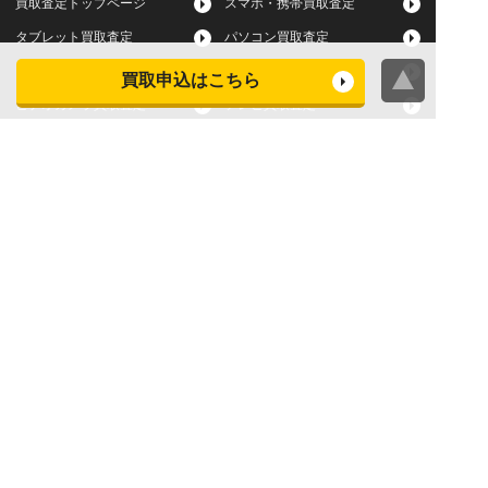
買取査定トップページ
スマホ・携帯買取査定
タブレット買取査定
パソコン買取査定
スマートウォッチ買取査定
デジカメ買取査定
買取申込はこちら
ビデオカメラ買取査定
テレビ買取査定
洗濯機・衣類乾燥機買取査
冷蔵庫買取査定
定
レンジ買取査定
炊飯器買取査定
掃除機買取査定
エアコン買取査定
店頭買取
宅配買取
スマホ・タブレットの査定
買取に関する確認事項
基準
よくある質問
Apple下取サービス
WEB限定高額買取サービス
法人向けパソコン買取サー
法人向けスマホ・タブレッ
ビス
ト買取サービス
WEB限定 パソコン無料処分
法人向けパソコンレンタル