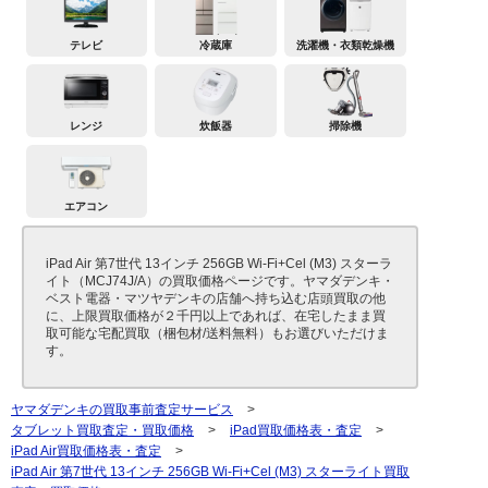
テレビ
冷蔵庫
洗濯機・衣類乾燥機
レンジ
炊飯器
掃除機
エアコン
iPad Air 第7世代 13インチ 256GB Wi-Fi+Cel (M3) スターラ
イト（MCJ74J/A）の買取価格ページです。ヤマダデンキ・
ベスト電器・マツヤデンキの店舗へ持ち込む店頭買取の他
に、上限買取価格が２千円以上であれば、在宅したまま買
取可能な宅配買取（梱包材/送料無料）もお選びいただけま
す。
ヤマダデンキの買取事前査定サービス
>
タブレット買取査定・買取価格
>
iPad買取価格表・査定
>
iPad Air買取価格表・査定
>
iPad Air 第7世代 13インチ 256GB Wi-Fi+Cel (M3) スターライト買取