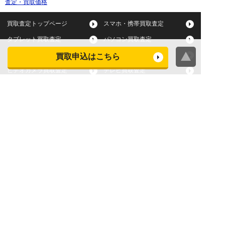
査定・買取価格
買取査定トップページ
スマホ・携帯買取査定
タブレット買取査定
パソコン買取査定
スマートウォッチ買取査定
デジカメ買取査定
買取申込はこちら
ビデオカメラ買取査定
テレビ買取査定
洗濯機・衣類乾燥機買取査
冷蔵庫買取査定
定
レンジ買取査定
炊飯器買取査定
掃除機買取査定
エアコン買取査定
店頭買取
宅配買取
スマホ・タブレットの査定
買取に関する確認事項
基準
よくある質問
Apple下取サービス
WEB限定高額買取サービス
法人向けパソコン買取サー
法人向けスマホ・タブレッ
ビス
ト買取サービス