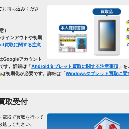
てお持ち込みくださ
意）
らのサインアウトや初期
Pad買取に関する注意
はGoogleアカウント
です。詳細は「
Androidタブレット買取に関する注意事項
」を
合
は初期化が必要です。詳細は「
Windowsタブレット買取に
買取受付
ト電器で買取を行って
お越しください。