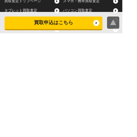
買取査定トップページ
スマホ・携帯買取査定
タブレット買取査定
パソコン買取査定
スマートウォッチ買取査定
デジカメ買取査定
買取申込はこちら
ビデオカメラ買取査定
テレビ買取査定
洗濯機・衣類乾燥機買取査
冷蔵庫買取査定
定
レンジ買取査定
炊飯器買取査定
掃除機買取査定
エアコン買取査定
店頭買取
宅配買取
スマホ・タブレットの査定
買取に関する確認事項
基準
よくある質問
Apple下取サービス
WEB限定高額買取サービス
法人向けパソコン買取サー
法人向けスマホ・タブレッ
ビス
ト買取サービス
WEB限定 パソコン無料処分
法人向けパソコンレンタル