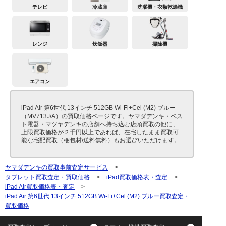
テレビ
冷蔵庫
洗濯機・衣類乾燥機
レンジ
炊飯器
掃除機
エアコン
iPad Air 第6世代 13インチ 512GB Wi-Fi+Cel (M2) ブルー
（MV713J/A）の買取価格ページです。ヤマダデンキ・ベス
ト電器・マツヤデンキの店舗へ持ち込む店頭買取の他に、
上限買取価格が２千円以上であれば、在宅したまま買取可
能な宅配買取（梱包材/送料無料）もお選びいただけます。
ヤマダデンキの買取事前査定サービス
>
タブレット買取査定・買取価格
>
iPad買取価格表・査定
>
iPad Air買取価格表・査定
>
iPad Air 第6世代 13インチ 512GB Wi-Fi+Cel (M2) ブルー買取査定・
買取価格