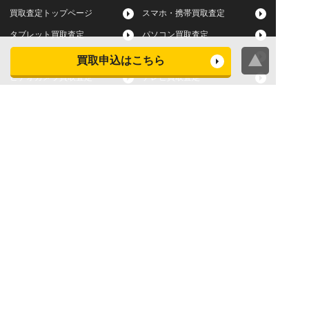
買取査定トップページ
スマホ・携帯買取査定
タブレット買取査定
パソコン買取査定
スマートウォッチ買取査定
デジカメ買取査定
買取申込はこちら
ビデオカメラ買取査定
テレビ買取査定
洗濯機・衣類乾燥機買取査
冷蔵庫買取査定
定
レンジ買取査定
炊飯器買取査定
掃除機買取査定
エアコン買取査定
店頭買取
宅配買取
スマホ・タブレットの査定
買取に関する確認事項
基準
よくある質問
Apple下取サービス
WEB限定高額買取サービス
法人向けパソコン買取サー
法人向けスマホ・タブレッ
ビス
ト買取サービス