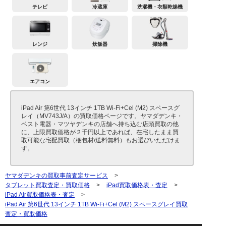
テレビ
冷蔵庫
洗濯機・衣類乾燥機
レンジ
炊飯器
掃除機
エアコン
iPad Air 第6世代 13インチ 1TB Wi-Fi+Cel (M2) スペースグ
レイ（MV743J/A）の買取価格ページです。ヤマダデンキ・
ベスト電器・マツヤデンキの店舗へ持ち込む店頭買取の他
に、上限買取価格が２千円以上であれば、在宅したまま買
取可能な宅配買取（梱包材/送料無料）もお選びいただけま
す。
ヤマダデンキの買取事前査定サービス
>
タブレット買取査定・買取価格
>
iPad買取価格表・査定
>
iPad Air買取価格表・査定
>
iPad Air 第6世代 13インチ 1TB Wi-Fi+Cel (M2) スペースグレイ買取
査定・買取価格