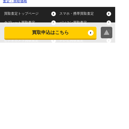
査定・買取価格
買取査定トップページ
スマホ・携帯買取査定
タブレット買取査定
パソコン買取査定
スマートウォッチ買取査定
デジカメ買取査定
買取申込はこちら
ビデオカメラ買取査定
テレビ買取査定
洗濯機・衣類乾燥機買取査
冷蔵庫買取査定
定
レンジ買取査定
炊飯器買取査定
掃除機買取査定
エアコン買取査定
店頭買取
宅配買取
スマホ・タブレットの査定
買取に関する確認事項
基準
よくある質問
Apple下取サービス
WEB限定高額買取サービス
法人向けパソコン買取サー
法人向けスマホ・タブレッ
ビス
ト買取サービス