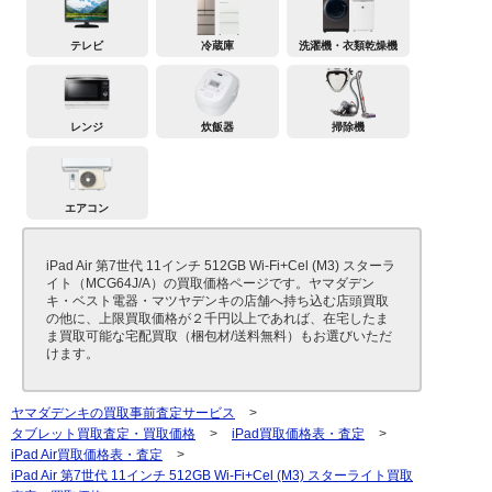
テレビ
冷蔵庫
洗濯機・衣類乾燥機
レンジ
炊飯器
掃除機
エアコン
iPad Air 第7世代 11インチ 512GB Wi-Fi+Cel (M3) スターラ
イト（MCG64J/A）の買取価格ページです。ヤマダデン
キ・ベスト電器・マツヤデンキの店舗へ持ち込む店頭買取
の他に、上限買取価格が２千円以上であれば、在宅したま
ま買取可能な宅配買取（梱包材/送料無料）もお選びいただ
けます。
ヤマダデンキの買取事前査定サービス
>
タブレット買取査定・買取価格
>
iPad買取価格表・査定
>
iPad Air買取価格表・査定
>
iPad Air 第7世代 11インチ 512GB Wi-Fi+Cel (M3) スターライト買取