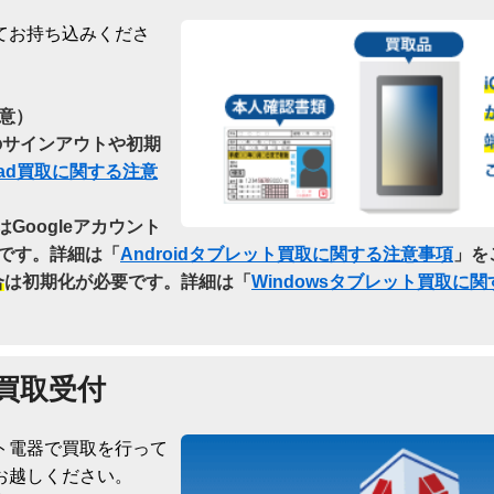
てお持ち込みくださ
意）
らのサインアウトや初期
Pad買取に関する注意
はGoogleアカウント
です。詳細は「
Androidタブレット買取に関する注意事項
」を
合
は初期化が必要です。詳細は「
Windowsタブレット買取に
買取受付
ト電器で買取を行って
お越しください。