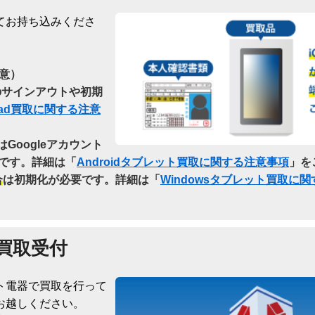
てお持ち込みくださ
意）
らのサインアウトや初期
Pad買取に関する注意
はGoogleアカウント
です。詳細は「
Androidタブレット買取に関する注意事項
」を
合
は初期化が必要です。詳細は「
Windowsタブレット買取に
買取受付
ト電器で買取を行って
お越しください。