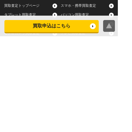
買取査定トップページ
スマホ・携帯買取査定
タブレット買取査定
パソコン買取査定
スマートウォッチ買取査定
デジカメ買取査定
買取申込はこちら
ビデオカメラ買取査定
テレビ買取査定
洗濯機・衣類乾燥機買取査
冷蔵庫買取査定
定
レンジ買取査定
炊飯器買取査定
掃除機買取査定
エアコン買取査定
店頭買取
宅配買取
スマホ・タブレットの査定
買取に関する確認事項
基準
よくある質問
Apple下取サービス
WEB限定高額買取サービス
法人向けパソコン買取サー
法人向けスマホ・タブレッ
ビス
ト買取サービス