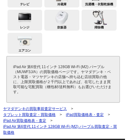
テレビ
冷蔵庫
洗濯機・衣類乾燥機
レンジ
炊飯器
掃除機
エアコン
iPad Air 第6世代 11インチ 128GB Wi-Fi (M2) パープル
（MUWF3J/A）の買取価格ページです。ヤマダデンキ・ベ
スト電器・マツヤデンキの店舗へ持ち込む店頭買取の他
に、上限買取価格が２千円以上であれば、在宅したまま買
取可能な宅配買取（梱包材/送料無料）もお選びいただけま
す。
ヤマダデンキの買取事前査定サービス
>
タブレット買取査定・買取価格
>
iPad買取価格表・査定
>
iPad Air買取価格表・査定
>
iPad Air 第6世代 11インチ 128GB Wi-Fi (M2) パープル買取査定・買
取価格